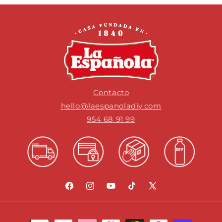
Contacto
hello@laespanoladiy.com
954 68 91 99
Facebook
Instagram
YouTube
TikTok
X
(Twitter)
Formas