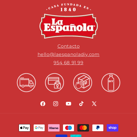
Contacto
hello@laespanoladiy.com
954 68 91 99
Facebook
Instagram
YouTube
TikTok
X
(Twitter)
Formas
de