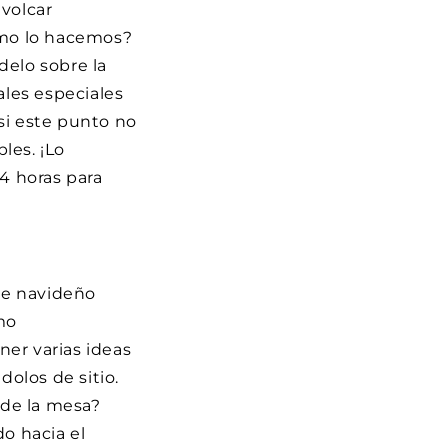
 volcar
Cómo lo hacemos?
delo sobre la
ales especiales
 si este punto no
les. ¡Lo
24 horas para
ue navideño
mo
er varias ideas
olos de sitio.
 de la mesa?
do hacia el